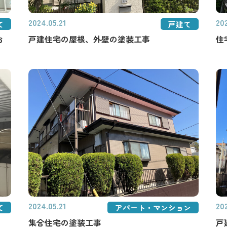
2024.05.21
20
て
戸建て
お
戸建住宅の屋根、外壁の塗装工事
住
2024.05.21
20
て
アパート・マンション
集合住宅の塗装工事
戸