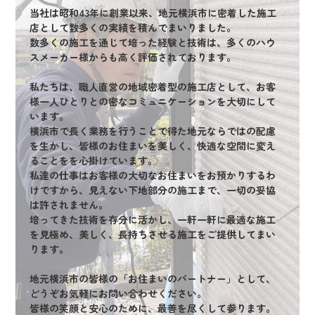
当社は昭和43年に創業以来、地元横浜市に密着した施工
店として数多くの実績を積んでまいりました。
数多くの施工を通じて培った経験と技術は、多くのハウ
スメーカー様からも高く評価されております。
私たちは、職人直営の地域密着型の施工店として、お客
様一人ひとりとの密なコミュニケーションを大切にして
います。
横浜市で長く業務を行うことで得た地元ならではの配慮
を生かし、皆様のお住まいを美しく、快適な空間に変え
ることをを心掛けています。
私達の仕事はお客様の大切なお住まいをお預かりするわ
けですから、見えない下地部分の施工まで、一切の妥協
は許されません。
培ってきた技術を存分に活かし、一軒一軒に最適な施工
を見極め、美しく、長持ちさせる施工をご提供してまい
ります。
地元横浜市の皆様の「お住まいのパートナー」として、
どうぞお気軽にお問い合わせください。
皆様の笑顔と安心のために、最善を尽くして参ります。