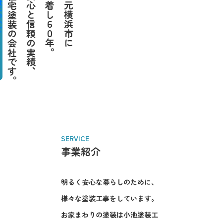
ついて
住宅塗装の会社です。
安心と信頼の実績、
密着し６０年。
地元横浜市に
SERVICE
事業紹介
明るく安心な暮らしのために、
様々な塗装工事をしています。
お家まわりの塗装は小池塗装工