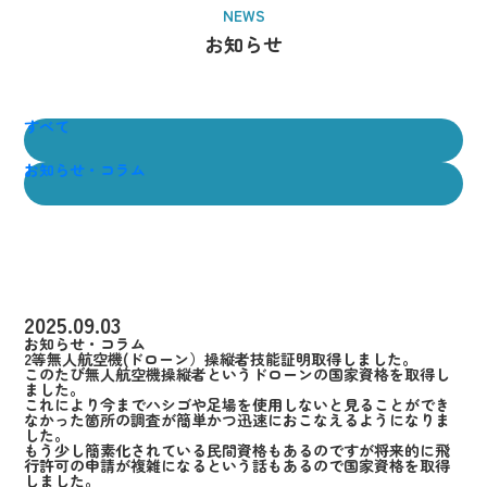
NEWS
お知らせ
すべて
お知らせ・コラム
2025.09.03
お知らせ・コラム
2等無人航空機(ドローン）操縦者技能証明取得しました。
このたび無人航空機操縦者というドローンの国家資格を取得し
ました。
これにより今までハシゴや足場を使用しないと見ることができ
なかった箇所の調査が簡単かつ迅速におこなえるようになりま
した。
もう少し簡素化されている民間資格もあるのですが将来的に飛
行許可の申請が複雑になるという話もあるので国家資格を取得
しました。